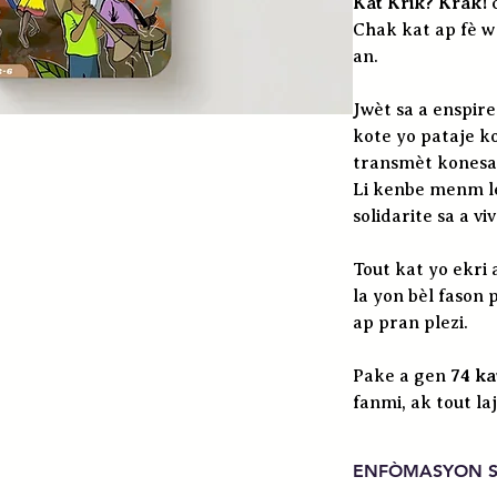
Kat Krik? Krak!
c
Chak kat ap fè w r
an.
Jwèt sa a enspir
kote yo pataje k
transmèt konesa
Li kenbe menm le
solidarite sa a v
Tout kat yo ekri
la yon bèl fason
ap pran plezi.
Pake a gen
74 ka
fanmi, ak tout laj
ENFÒMASYON S