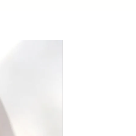
ou pou nou ka trete komand ou an .
osib pou voye li pi vit ke posib.