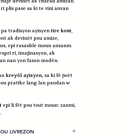
haje devinèt ak charad amizan.
i plis pase sa ki te vini anvan
e pa tradisyon ayisyen
tire kont
,
ont ak devinèt pou amize,
ns, epi rasanble moun ansanm.
spri ri, imajinasyon, ak
ivan nan yon fason modèn.
 an
kreyòl ayisyen
, sa ki fè jwèt
 pou pratike lang lan pandan w
t
epi li fèt pou tout moun: zanmi,
.
OU LIVREZON