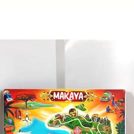
Tanpri pèmèt 2-3 j
Nou ap fè tout efò p