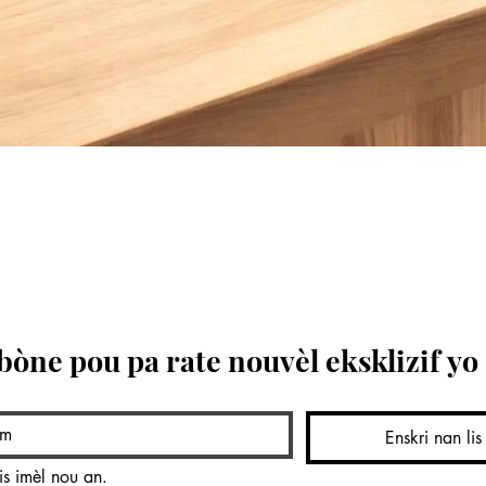
Quick View
bòne pou pa rate nouvèl eksklizif yo
Enskri nan li
is imèl nou an.