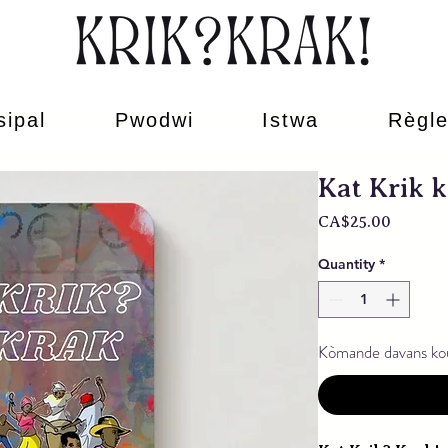
sipal
Pwodwi
Istwa
Règl
Kat Krik 
Price
CA$25.00
Quantity
*
Kòmande davans ko