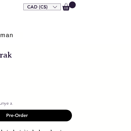
CAD (C$)
eman
krak
unye a.
Pre-Order