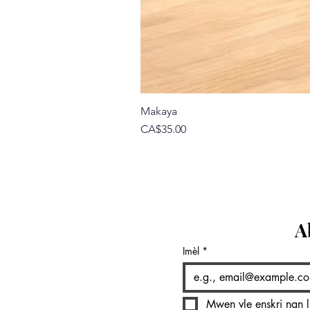
Makaya
Price
CA$35.00
A
Imèl
*
Mwen vle enskri nan l